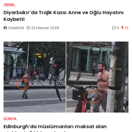
GENEL
Diyarbakır’da Trajik Kaza: Anne ve Oğlu Hayatını
Kaybetti
SoleKinG
22 Haziran 2026
0
10
DÜNYA
Edinburgh’da müslümanları maksat alan