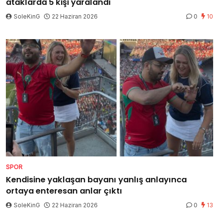
ataklarda 5 kişi yaralandı
SoleKinG
22 Haziran 2026
0
10
SPOR
Kendisine yaklaşan bayanı yanlış anlayınca
ortaya enteresan anlar çıktı
SoleKinG
22 Haziran 2026
0
13