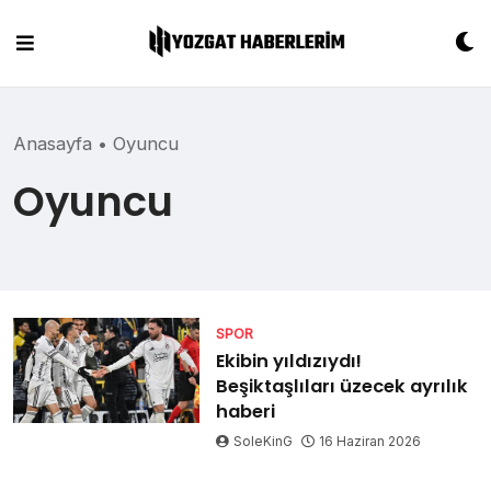
Skip
to
content
Anasayfa
•
Oyuncu
Oyuncu
SPOR
Ekibin yıldızıydı!
Beşiktaşlıları üzecek ayrılık
haberi
SoleKinG
16 Haziran 2026