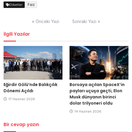
Faiz
Etiketler
Yazı
« Önceki Yazı
Sonraki Yazı »
dolaşımı
İlgili Yazılar
Eğirdir Gölü’nde Balıkçılık
Borsaya açılan SpaceX’in
Dönemi Açıldı
payları uçuşa geçti, Elon
Musk dünyanın birinci
17 Haziran 2026
dolar trilyoneri oldu
14 Haziran 2026
Bir cevap yazın