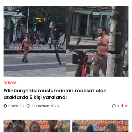
DÜNYA
Edinburgh’da müslümanları maksat alan
ataklarda 5 kişi yaralandı
SoleKinG
22 Haziran 2026
0
10