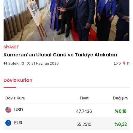
SIYASET
Kamerun’un Ulusal Günü ve Türkiye Alakaları
SoleKinG
21 Haziran 2026
0
11
Döviz Kurları
Döviz Kuru
Fiyat
Değişim
USD
47,7436
%0,18
EUR
55,2510
%0,32