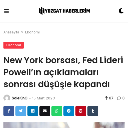
Skip
to
content
Anasayfa
»
Ekonomi
Ekonomi
New York borsası, Fed Lideri
Powell’ın açıklamaları
sonrası düşüşle kapandı
SoleKinG
-
15 Mart 2023
67
0