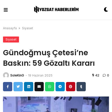
Skip
to
content
Anasayfa
»
Siyaset
Siyaset
Gündoğmuş Çetesi’ne
Baskın: 59 Gözaltı Kararı
SoleKinG
-
19 Haziran 2025
42
0