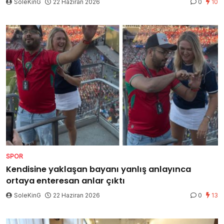
SoleKinG
22 Haziran 2026
0
10
SPOR
Kendisine yaklaşan bayanı yanlış anlayınca
ortaya enteresan anlar çıktı
SoleKinG
22 Haziran 2026
0
13