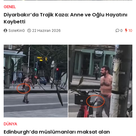
GENEL
Diyarbakır’da Trajik Kaza: Anne ve Oğlu Hayatını
Kaybetti
SoleKinG
22 Haziran 2026
0
10
DÜNYA
Edinburgh’da müslümanları maksat alan