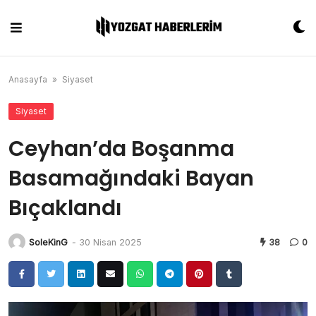
Skip
to
content
Anasayfa
»
Siyaset
Siyaset
Ceyhan’da Boşanma
Basamağındaki Bayan
Bıçaklandı
SoleKinG
-
30 Nisan 2025
38
0