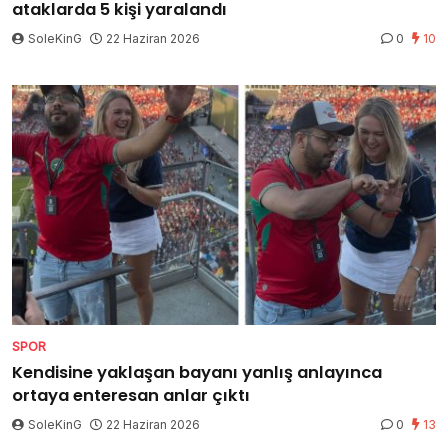
ataklarda 5 kişi yaralandı
SoleKinG
22 Haziran 2026
0
10
SPOR
Kendisine yaklaşan bayanı yanlış anlayınca
ortaya enteresan anlar çıktı
SoleKinG
22 Haziran 2026
0
13