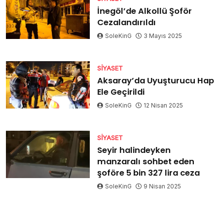
İnegöl’de Alkollü Şoför
Cezalandırıldı
SoleKinG
3 Mayıs 2025
SIYASET
Aksaray’da Uyuşturucu Hap
Ele Geçirildi
SoleKinG
12 Nisan 2025
SIYASET
Seyir halindeyken
manzaralı sohbet eden
şoföre 5 bin 327 lira ceza
SoleKinG
9 Nisan 2025