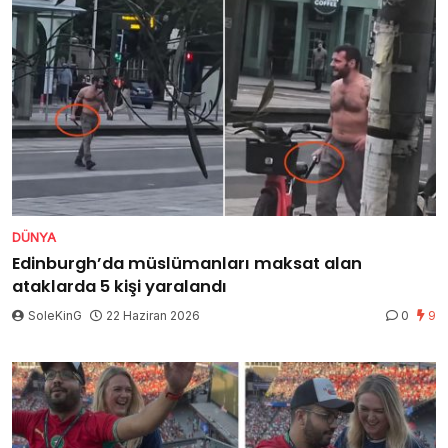
DÜNYA
Edinburgh’da müslümanları maksat alan
ataklarda 5 kişi yaralandı
SoleKinG
22 Haziran 2026
0
9