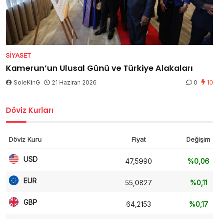
SIYASET
Kamerun’un Ulusal Günü ve Türkiye Alakaları
SoleKinG
21 Haziran 2026
0
10
Döviz Kurları
Döviz Kuru
Fiyat
Değişim
USD
47,5990
%0,06
EUR
55,0827
%0,11
GBP
64,2153
%0,17