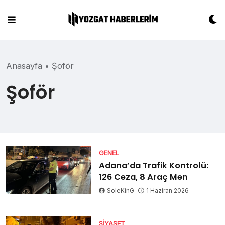
Skip
to
content
Anasayfa
•
Şoför
Şoför
GENEL
Adana’da Trafik Kontrolü:
126 Ceza, 8 Araç Men
SoleKinG
1 Haziran 2026
SIYASET