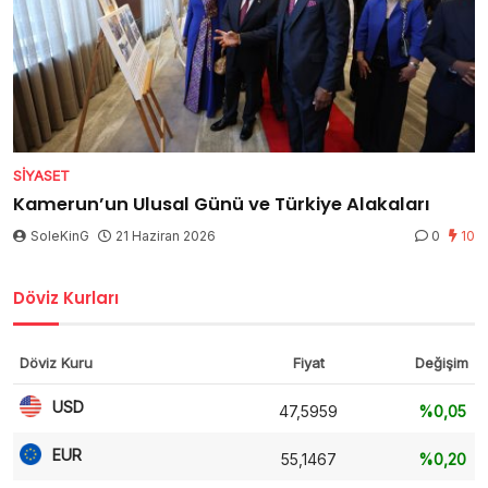
SIYASET
Kamerun’un Ulusal Günü ve Türkiye Alakaları
SoleKinG
21 Haziran 2026
0
10
Döviz Kurları
Döviz Kuru
Fiyat
Değişim
USD
47,5959
%0,05
EUR
55,1467
%0,20