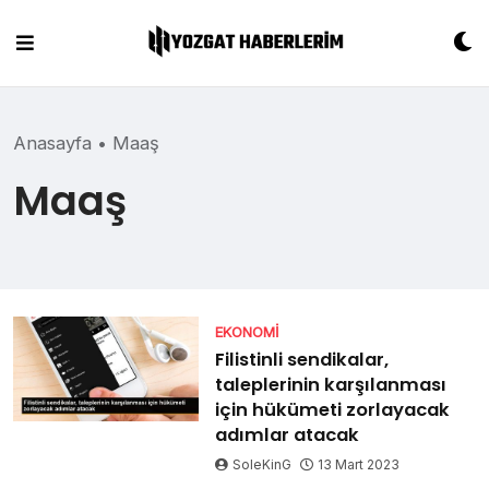
Skip
to
content
Anasayfa
•
Maaş
Maaş
EKONOMI
Filistinli sendikalar,
taleplerinin karşılanması
için hükümeti zorlayacak
adımlar atacak
SoleKinG
13 Mart 2023