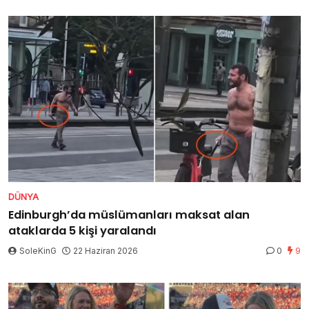
DÜNYA
Edinburgh’da müslümanları maksat alan
ataklarda 5 kişi yaralandı
SoleKinG
22 Haziran 2026
0
9