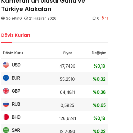
Kamerun’un Ulusal Günü ve
Türkiye Alakaları
SoleKinG
21 Haziran 2026
0
11
Döviz Kurları
Döviz Kuru
Fiyat
Değişim
USD
47,7436
%0,18
EUR
55,2510
%0,32
GBP
64,4811
%0,38
RUB
0,5825
%0,65
BHD
126,6241
%0,18
SAR
12,7093
%0,22