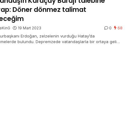
andaşın Karaçay Barajı talebine
ap: Döner dönmez talimat
receğim
eKinG
19 Mart 2023
0
68
rbaşkanı Erdoğan, zelzelenin vurduğu Hatay’da
emelerde bulundu. Depremzede vatandaşlarla bir ortaya gelip
emlerini dinleyen Cumhurbaşkanı Erdoğan, bir vatandaşın
ine ilettiği talebi paylaşarak, “Karaçay Barajı ile ilgili gerekli
atı da döner dönmez vereceğim” sözlerini kullandı.