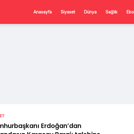
Anasayfa
Siyaset
Dünya
Sağlık
Eko
SET
mhurbaşkanı Erdoğan’dan