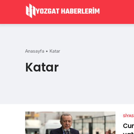
Skip
to
content
Anasayfa
•
Katar
Katar
SIYA
Cu