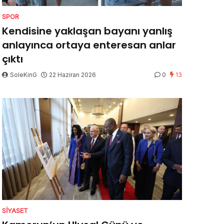
SPOR
Kendisine yaklaşan bayanı yanlış
anlayınca ortaya enteresan anlar
çıktı
SoleKinG
22 Haziran 2026
0
13
SIYASET