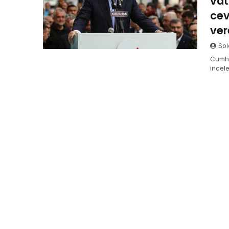
vat
cev
ve
Sol
Cumhu
incel
probl
kendis
talim