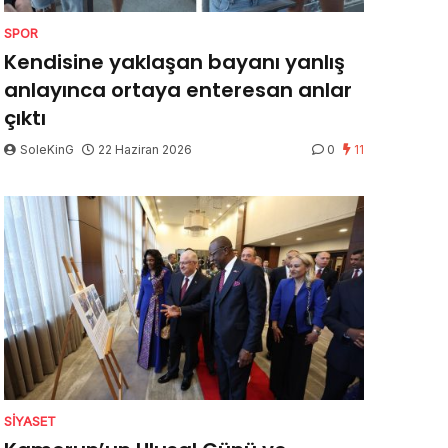
SPOR
Kendisine yaklaşan bayanı yanlış
anlayınca ortaya enteresan anlar
çıktı
SoleKinG
22 Haziran 2026
0
11
SIYASET