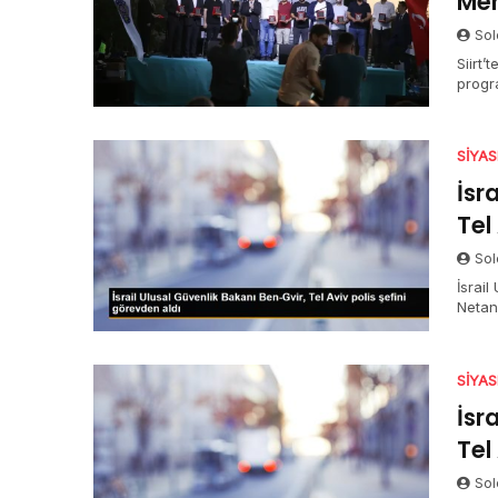
Mer
Sol
Siirt
progr
SIYA
İsr
Tel
Sol
İsrai
Netan
protes
Eshed’
SIYA
İsr
Tel
Sol