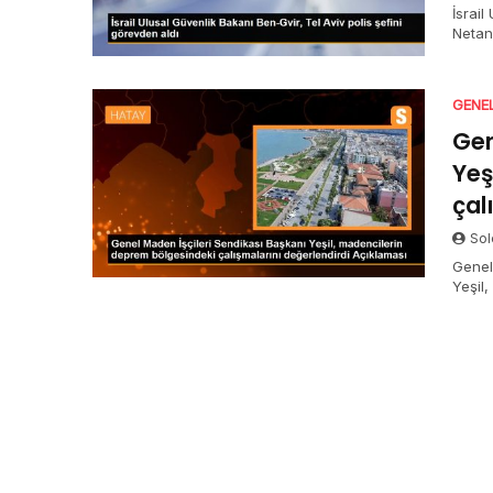
İsrai
Netan
protes
Eshed’
GENE
Gen
Yeş
çal
Sol
Genel
Yeşil
giden 
vatan
halde 