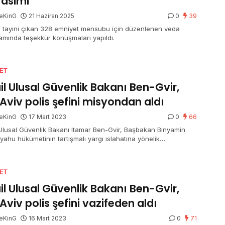
asimi
eKinG
21 Haziran 2025
0
39
’te tayini çıkan 328 emniyet mensubu için düzenlenen veda
amında teşekkür konuşmaları yapıldı.
SET
ail Ulusal Güvenlik Bakanı Ben-Gvir,
 Aviv polis şefini misyondan aldı
eKinG
17 Mart 2023
0
66
l Ulusal Güvenlik Bakanı Itamar Ben-Gvir, Başbakan Binyamin
yahu hükümetinin tartışmalı yargı ıslahatına yönelik
tolardaki yetersiz tavrı nedeniyle Tel Aviv polis şefi Amichai
i vazifeden aldı.
SET
ail Ulusal Güvenlik Bakanı Ben-Gvir,
 Aviv polis şefini vazifeden aldı
eKinG
16 Mart 2023
0
71