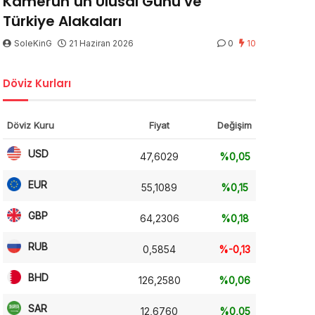
Kamerun’un Ulusal Günü ve
Türkiye Alakaları
SoleKinG
21 Haziran 2026
0
10
Döviz Kurları
Döviz Kuru
Fiyat
Değişim
USD
47,6029
%0,05
EUR
55,1089
%0,15
GBP
64,2306
%0,18
RUB
0,5854
%-0,13
BHD
126,2580
%0,06
SAR
12,6760
%0,05