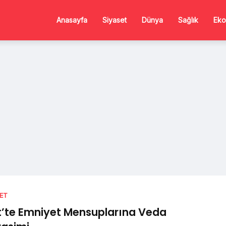
Anasayfa
Siyaset
Dünya
Sağlık
Eko
SET
rt’te Emniyet Mensuplarına Veda