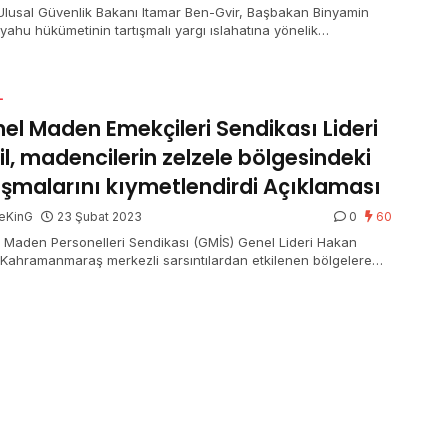
l Ulusal Güvenlik Bakanı Itamar Ben-Gvir, Başbakan Binyamin
yahu hükümetinin tartışmalı yargı ıslahatına yönelik
tolardaki yetersiz tavrı nedeniyle Tel Aviv polis şefi Amichai
i vazifeden aldı.
L
el Maden Emekçileri Sendikası Lideri
il, madencilerin zelzele bölgesindeki
ışmalarını kıymetlendirdi Açıklaması
eKinG
23 Şubat 2023
0
60
 Maden Personelleri Sendikası (GMİS) Genel Lideri Hakan
, Kahramanmaraş merkezli sarsıntılardan etkilenen bölgelere
madencilerin özveriyle çalıştığını belirterek, “350
daşımızı, madenci kardeşlerimiz enkazların altından canlı
çıkardı.