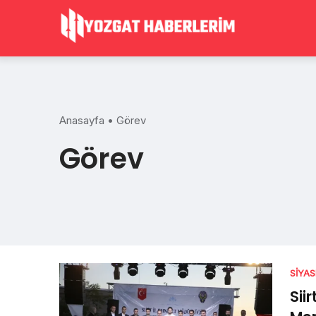
Skip
to
content
Anasayfa
•
Görev
Görev
SIYA
Sii